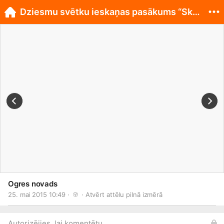
Dziesmu svētku ieskaņas pasākums “Skola pilsētā”
Ogres novads
25. mai 2015 10:49 · 
 · 
Atvērt attēlu pilnā izmērā
Autorizējies, lai komentētu