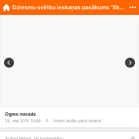
Dziesmu svētku ieskaņas pasākums “Skola pilsētā”
Ogres novads
25. mai 2015 10:49 · 
 · 
Atvērt attēlu pilnā izmērā
Autorizējies, lai komentētu