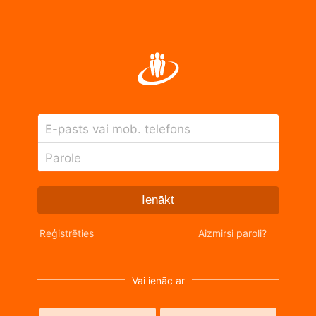
E-pasts vai mob. telefons
Parole
Ienākt
Reģistrēties
Aizmirsi paroli?
Vai ienāc ar