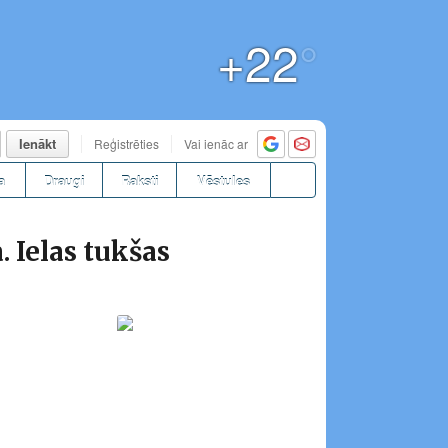
+22
°
Ienākt
Reģistrēties
Vai ienāc ar
a
Draugi
Raksti
Vēstules
. Ielas tukšas