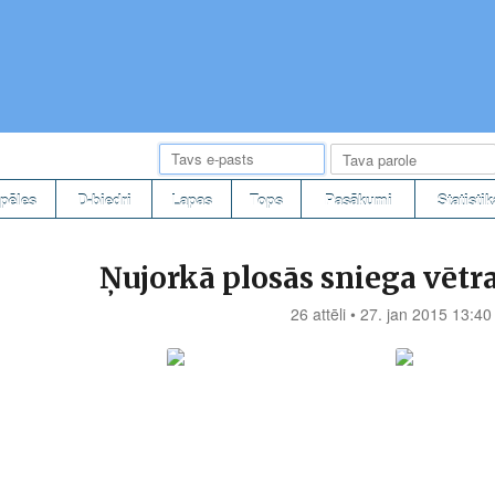
pēles
D-biedri
Lapas
Tops
Pasākumi
Statistik
Ņujorkā plosās sniega vētra
26 attēli • 27. jan 2015 13:40