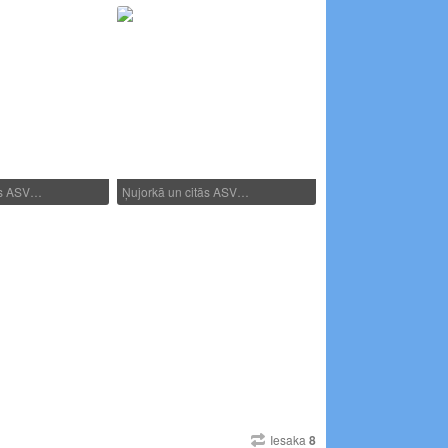
ās ASV…
Ņujorkā un citās ASV…
Iesaka
8