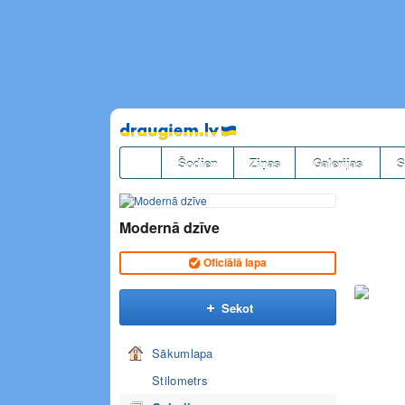
Pāriet
uz
saturu
Šodien
Ziņas
Galerijas
S
Modernā dzīve
Oficiālā lapa
Sekot
Sākumlapa
Stilometrs