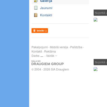
Galerija
Jaunumi
Ņujorkā 
Kontakti
Ieteikt
3
Pakalpojumi
Mobilā versija
Palīdzība
Kontakti
Reklāma
Darbs
Vairāk
Ņujorkā 
© 2004 - 2026 SIA Draugiem