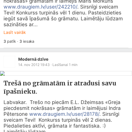
nokrāsas» grāmatām ir laimējis Māris Morkūns 
www.draugiem.lv/user/242210/
. Sirsnīgi sveicam 
Tevi! Konkurss turpinās vēl 1 dienu. Pasteidzieties 
iegūt savā īpašumā šo grāmatu. Laimētāju lūdzam 
sazināties ar...
Lasīt vairāk
3
patīk
·
3
iesaka
Modernā dzīve
14. nov 2012 19:43
· Lasīšanai
1
min
Trešā no grāmatām ir atradusi savu
īpašnieku.
Labvakar.  Trešo no piecām E.L. Džeimsas «Greja 
piecdesmit nokrāsas» grāmatām ir laimējusi Indra 
Pētersone 
www.draugiem.lv/user/28178/
. Sirsnīgi 
sveicam Tevi!  Konkurss turpinās vēl 2 dienas. 
Piedalieties aktīvi, grāmata ir fantastiska. :) 
Laimētāju lūdzam...