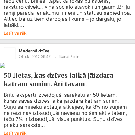
redz cenu. Brilles, tāpat kā rokas pulkstenis, 
raksturo cilvēku, viņa sociālo stāvokli un gaumi.Briļļu 
rāmji parāda ienākumu līmeni un statusu sabiedrībā. 
Attiecībā uz tiem darbojas likums – jo dārgāki, jo 
labāki....
Lasīt vairāk
Modernā dzīve
24. okt 2012 09:47
· Lasīšanai
2
min
50 lietas, kas dzīves laikā jāizdara
katram sunim. Arī tavam!
Britu eksperti izveidojuši sarakstu ar 50 lietām, 
kuras savas dzīves laikā jāizdara katram sunim. 
Suņu saimnieku aptaujā atklājies, ka 8% no suņiem 
ne reizi nav izbaudījuši nevienu no šīm aktivitātēm, 
taču 7% ir izbaudījuši visus punktus. Suņu dzīves 
prieku saraksts...
Lasīt vairāk