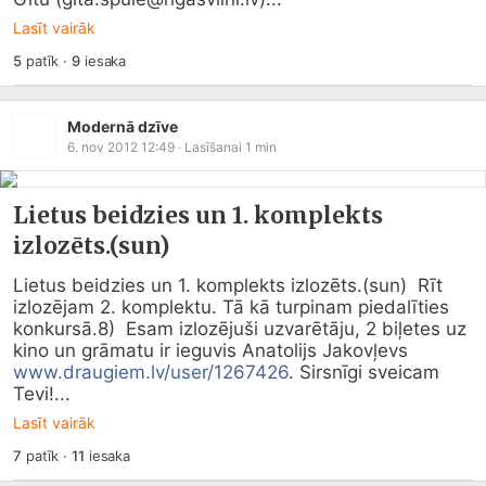
Lasīt vairāk
5
patīk
·
9
iesaka
Modernā dzīve
6. nov 2012 12:49
· Lasīšanai
1
min
Lietus beidzies un 1. komplekts
izlozēts.(sun)
Lietus beidzies un 1. komplekts izlozēts.(sun)  Rīt 
izlozējam 2. komplektu. Tā kā turpinam piedalīties 
konkursā.8)  Esam izlozējuši uzvarētāju, 2 biļetes uz 
kino un grāmatu ir ieguvis Anatolijs Jakovļevs 
www.draugiem.lv/user/1267426
. Sirsnīgi sveicam 
Tevi!...
Lasīt vairāk
7
patīk
·
11
iesaka