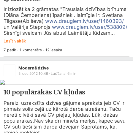
Ir izlozētika 2 grāmatas "Trauslais dzīvības brīnums" 
(Diāna Čemberlena) īpašnieki. laimīgie ir: Svetlana 
Tilgase(Abiševa) 
www.draugiem.lv/user/1460393/
un Valērijs Stepnojs 
www.draugiem.lv/user/538809/
Sirsnīgi sveicam Jūs abus! Laimētāju lūdzam...
Lasīt vairāk
7
patīk
·
1
komentārs
·
12
iesaka
Modernā dzīve
5. dec 2012 10:49
· Lasīšanai
6
min
10 populārākās CV kļūdas
Pareizi uzrakstīts dzīves gājuma apraksts jeb CV ir 
pirmais solis ceļā uz kārotā darba atrašanu. Taču 
nereti cilvēki savā CV pieļauj kļūdas. Lūk, dažas 
populārākās.Nav skaidri minēts mērķis, kāpēc savu 
CV sūti tieši šim darba devējam Saprotams, ka, 
steigā meklējot...