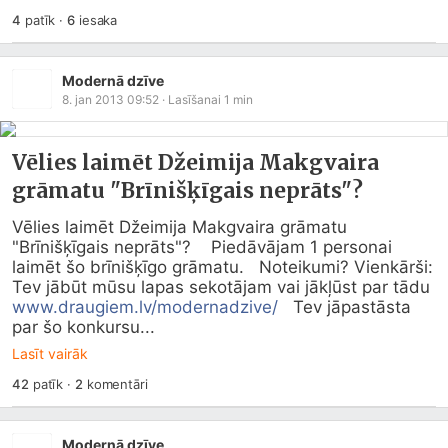
4
patīk
·
6
iesaka
Modernā dzīve
8. jan 2013 09:52
· Lasīšanai
1
min
Vēlies laimēt Džeimija Makgvaira
grāmatu "Brīnišķīgais neprāts"?
Vēlies laimēt Džeimija Makgvaira grāmatu 
"Brīnišķīgais neprāts"?    Piedāvājam 1 personai 
laimēt šo brīnišķīgo grāmatu.   Noteikumi? Vienkārši:   
Tev jābūt mūsu lapas sekotājam vai jākļūst par tādu 
www.draugiem.lv/modernadzive/
   Tev jāpastāsta 
par šo konkursu...
Lasīt vairāk
42
patīk
·
2
komentāri
Modernā dzīve