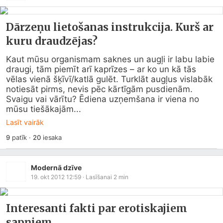
Dārzeņu lietošanas instrukcija. Kurš ar
kuru draudzējas?
Kaut mūsu organismam saknes un augļi ir labu labie 
draugi, tām piemīt arī kaprīzes – ar ko un kā tās 
vēlas vienā šķīvī/katlā gulēt. Turklāt augļus vislabāk 
notiesāt pirms, nevis pēc kārtīgām pusdienām. 
Svaigu vai vārītu? Ēdiena uzņemšana ir viena no 
mūsu tiešākajām...
Lasīt vairāk
9
patīk
·
20
iesaka
Modernā dzīve
19. okt 2012 12:59
· Lasīšanai
2
min
Interesanti fakti par erotiskajiem
sapņiem