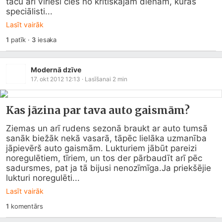
taču arī vīrieši cieš no kritiskajām dienām, kuras 
speciālisti...
Lasīt vairāk
1
patīk
·
3
iesaka
Modernā dzīve
17. okt 2012 12:13
· Lasīšanai
2
min
Kas jāzina par tava auto gaismām?
Ziemas un arī rudens sezonā braukt ar auto tumsā 
sanāk biežāk nekā vasarā, tāpēc lielāka uzmanība 
jāpievērš auto gaismām. Lukturiem jābūt pareizi 
noregulētiem, tīriem, un tos der pārbaudīt arī pēc 
sadursmes, pat ja tā bijusi nenozīmīga.Ja priekšējie 
lukturi noregulēti...
Lasīt vairāk
1
komentārs