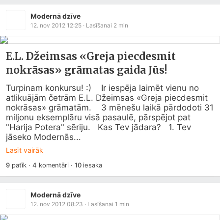
Modernā dzīve
12. nov 2012 12:25
· Lasīšanai
2
min
E.L. Džeimsas «Greja piecdesmit
nokrāsas» grāmatas gaida Jūs!
Turpinam konkursu! :)    Ir iespēja laimēt vienu no 
atlikuājām četrām E.L. Džeimsas «Greja piecdesmit 
nokrāsas» grāmatām.    3 mēnešu laikā pārdodoti 31 
miljonu eksemplāru visā pasaulē, pārspējot pat 
"Harija Potera" sēriju.   Kas Tev jādara?   1. Tev 
jāseko Modernās...
Lasīt vairāk
9
patīk
·
4
komentāri
·
10
iesaka
Modernā dzīve
12. nov 2012 08:23
· Lasīšanai
1
min