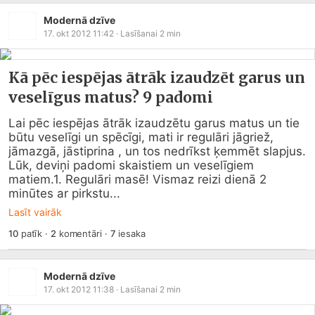
Modernā dzīve
17. okt 2012 11:42
· Lasīšanai
2
min
Kā pēc iespējas ātrāk izaudzēt garus un
veselīgus matus? 9 padomi
Lai pēc iespējas ātrāk izaudzētu garus matus un tie 
būtu veselīgi un spēcīgi, mati ir regulāri jāgriež, 
jāmazgā, jāstiprina , un tos nedrīkst ķemmēt slapjus. 
Lūk, deviņi padomi skaistiem un veselīgiem 
matiem.1. Regulāri masē! Vismaz reizi dienā 2 
minūtes ar pirkstu...
Lasīt vairāk
10
patīk
·
2
komentāri
·
7
iesaka
Modernā dzīve
17. okt 2012 11:38
· Lasīšanai
2
min