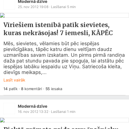
Modernā dzīve
25. nov 2012 19:08
· Lasīšanai
5
min
Vīriešiem īstenībā patīk sievietes,
kuras nekrāsojas! 7 iemesli, KĀPĒC
Mēs, sievietes, vēlamies būt pēc iespējas 
pievilcīgākas, tāpēc katru dienu veltījam daudz 
uzmanības savam izskatam. Un pirms pirmā randiņa 
daža pat stundu pavada pie spoguļa, lai atstātu pēc 
iespējas labāku iespaidu uz Viņu. Satriecoša kleita, 
dievīgs meikaps,...
Lasīt vairāk
14
patīk
·
8
komentāri
·
55
iesaka
Modernā dzīve
16. nov 2012 13:32
· Lasīšanai
1
min