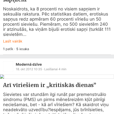
Noskaidrots, ka 8 procenti no visiem sapņiem ir 
seksuāla rakstura. Pēc statistikas datiem, erotiskus 
sapņus redz apmēram 60 procenti vīriešu un 50 
procenti sieviešu. Piemēram, no 500 sievietēm 240 
ir atzinušās, ka viņām bijuši erotiski sapņi (turklāt 111 
sievietēm...
Lasīt vairāk
1
patīk
·
5
iesaka
Modernā dzīve
18. okt 2012 10:35
· Lasīšanai
4
min
Arī vīriešiem ir „kritiskās dienas”
Sievietes var stundām ilgi runāt par premenstruālo 
sindromu (PMS) un pirms mēnešreizēm kļūt pilnīgi 
neciešamas, bet - kā arī vīriešiem? Kā skaidrot viņu 
neadekvāto uzvedību?Iespējams, jūs brīnīsieties, 