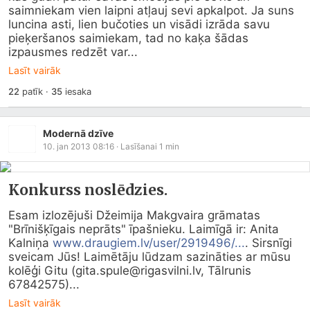
saimniekam vien laipni atļauj sevi apkalpot. Ja suns 
luncina asti, lien bučoties un visādi izrāda savu 
pieķeršanos saimiekam, tad no kaķa šādas 
izpausmes redzēt var...
Lasīt vairāk
22
patīk
·
35
iesaka
Modernā dzīve
10. jan 2013 08:16
· Lasīšanai
1
min
Konkurss noslēdzies.
Esam izlozējuši Džeimija Makgvaira grāmatas 
"Brīnišķīgais neprāts" īpašnieku. Laimīgā ir: Anita 
Kalniņa 
www.draugiem.lv/user/2919496/...
. Sirsnīgi 
sveicam Jūs! Laimētāju lūdzam sazināties ar mūsu 
kolēģi Gitu (gita.spule@
rigasvilni.lv
, Tālrunis 
67842575)...
Lasīt vairāk