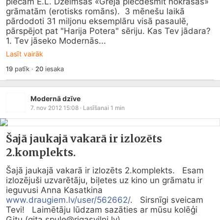
piecām E.L. Džeimsas «Greja piecdesmit nokrāsas» 
grāmatām (erotisks romāns).  3 mēnešu laikā 
pārdodoti 31 miljonu eksemplāru visā pasaulē, 
pārspējot pat "Harija Potera" sēriju. Kas Tev jādara? 
1. Tev jāseko Modernās...
Lasīt vairāk
19
patīk
·
20
iesaka
Modernā dzīve
7. nov 2012 15:08
· Lasīšanai
1
min
Šajā jaukajā vakarā ir izlozēts
2.komplekts.
Šajā jaukajā vakarā ir izlozēts 2.komplekts.   Esam 
izlozējuši uzvarētāju, biļetes uz kino un grāmatu ir 
ieguvusi Anna Kasatkina 
www.draugiem.lv/user/562662/
.   Sirsnīgi sveicam 
Tevi!   Laimētāju lūdzam sazāties ar mūsu kolēģi 
Gitu (gita.spule@
rigasvilni.lv
)...