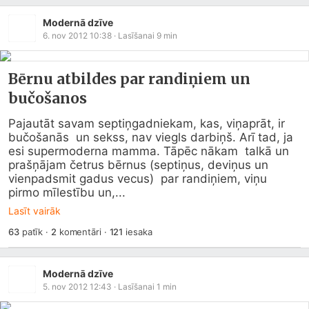
Modernā dzīve
6. nov 2012 10:38
· Lasīšanai
9
min
Bērnu atbildes par randiņiem un
bučošanos
Pajautāt savam septiņgadniekam, kas, viņaprāt, ir 
bučošanās  un sekss, nav viegls darbiņš. Arī tad, ja 
esi supermoderna mamma. Tāpēc nākam  talkā un 
prašņājam četrus bērnus (septiņus, deviņus un 
vienpadsmit gadus vecus)  par randiņiem, viņu 
pirmo mīlestību un,...
Lasīt vairāk
63
patīk
·
2
komentāri
·
121
iesaka
Modernā dzīve
5. nov 2012 12:43
· Lasīšanai
1
min