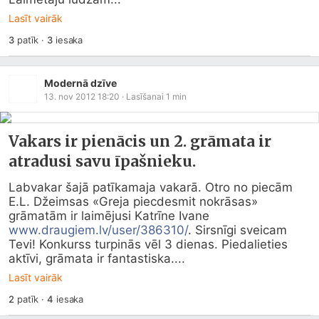
Lasīt vairāk
3
patīk
·
3
iesaka
Modernā dzīve
13. nov 2012 18:20
· Lasīšanai
1
min
Vakars ir pienācis un 2. grāmata ir
atradusi savu īpašnieku.
Labvakar šajā patīkamaja vakarā. Otro no piecām 
E.L. Džeimsas «Greja piecdesmit nokrāsas» 
grāmatām ir laimējusi Katrīne Ivane 
www.draugiem.lv/user/386310/
. Sirsnīgi sveicam 
Tevi! Konkurss turpinās vēl 3 dienas. Piedalieties 
aktīvi, grāmata ir fantastiska....
Lasīt vairāk
2
patīk
·
4
iesaka