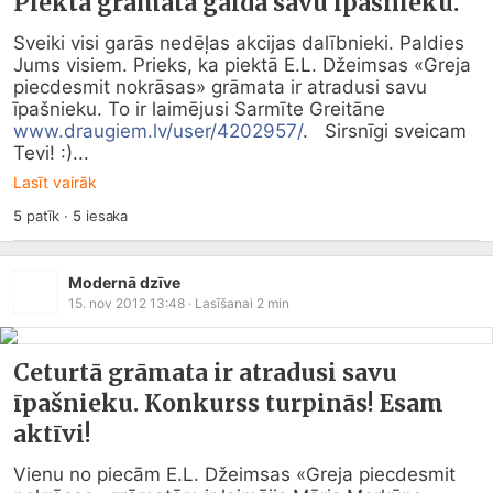
Piektā grāmata gaida savu īpašnieku.
Sveiki visi garās nedēļas akcijas dalībnieki. Paldies 
Jums visiem. Prieks, ka piektā E.L. Džeimsas «Greja 
piecdesmit nokrāsas» grāmata ir atradusi savu 
īpašnieku. To ir laimējusi Sarmīte Greitāne 
www.draugiem.lv/user/4202957/
.   Sirsnīgi sveicam 
Tevi! :)...
Lasīt vairāk
5
patīk
·
5
iesaka
Modernā dzīve
15. nov 2012 13:48
· Lasīšanai
2
min
Ceturtā grāmata ir atradusi savu
īpašnieku. Konkurss turpinās! Esam
aktīvi!
Vienu no piecām E.L. Džeimsas «Greja piecdesmit 