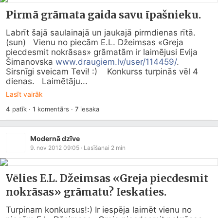
Pirmā grāmata gaida savu īpašnieku.
Labrīt šajā saulainajā un jaukajā pirmdienas rītā. 
(sun)   Vienu no piecām E.L. Džeimsas «Greja 
piecdesmit nokrāsas» grāmatām ir laimējusi Evija 
Šimanovska 
www.draugiem.lv/user/114459/
.   
Sirsnīgi sveicam Tevi! :)    Konkurss turpinās vēl 4 
dienas.   Laimētāju...
Lasīt vairāk
4
patīk
·
1
komentārs
·
7
iesaka
Modernā dzīve
9. nov 2012 09:05
· Lasīšanai
2
min
Vēlies E.L. Džeimsas «Greja piecdesmit
nokrāsas» grāmatu? Ieskaties.
Turpinam konkursus!:) Ir iespēja laimēt vienu no 