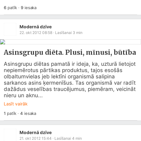
6
patīk
·
9
iesaka
Modernā dzīve
22. okt 2012 08:58
· Lasīšanai
3
min
Asinsgrupu diēta. Plusi, mīnusi, būtība
Asinsgrupu diētas pamatā ir ideja, ka, uzturā lietojot 
nepiemērotus pārtikas produktus, tajos esošās 
olbaltumvielas jeb lektīni organismā salipina 
sarkanos asins ķermenīšus. Tas organismā var radīt 
dažādus veselības traucējumus, piemēram, veicināt 
nieru un aknu...
Lasīt vairāk
1
patīk
·
4
iesaka
Modernā dzīve
21. okt 2012 15:44
· Lasīšanai
4
min