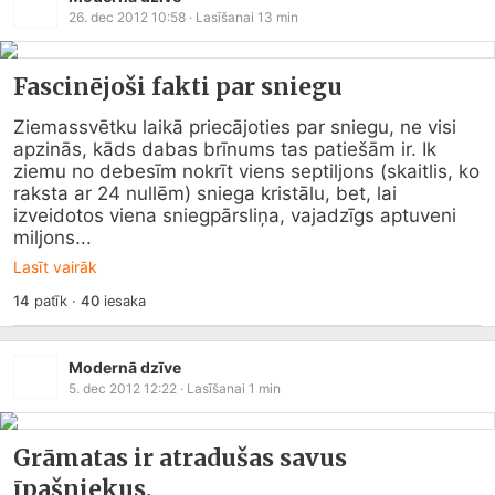
26. dec 2012 10:58
· Lasīšanai
13
min
Fascinējoši fakti par sniegu
Ziemassvētku laikā priecājoties par sniegu, ne visi 
apzinās, kāds dabas brīnums tas patiešām ir. Ik 
ziemu no debesīm nokrīt viens septiljons (skaitlis, ko 
raksta ar 24 nullēm) sniega kristālu, bet, lai 
izveidotos viena sniegpārsliņa, vajadzīgs aptuveni 
miljons...
Lasīt vairāk
14
patīk
·
40
iesaka
Modernā dzīve
5. dec 2012 12:22
· Lasīšanai
1
min
Grāmatas ir atradušas savus
īpašniekus.