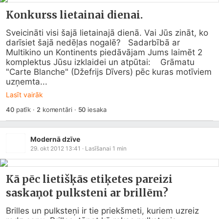
Konkurss lietainai dienai.
Sveicināti visi šajā lietainajā dienā. Vai Jūs zināt, ko 
darīsiet šajā nedēļas nogalē?   Sadarbībā ar 
Multikino un Kontinents piedāvājam Jums laimēt 2 
komplektus Jūsu izklaidei un atpūtai:    Grāmatu 
"Carte Blanche" (Džefrijs Dīvers) pēc kuras motīviem 
uzņemta...
Lasīt vairāk
40
patīk
·
2
komentāri
·
50
iesaka
Modernā dzīve
29. okt 2012 13:41
· Lasīšanai
1
min
Kā pēc lietišķās etiķetes pareizi
saskaņot pulksteni ar brillēm?
Brilles un pulksteņi ir tie priekšmeti, kuriem uzreiz 