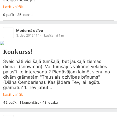
Lasīt vairāk
9
patīk
·
25
iesaka
Modernā dzīve
3. dec 2012 11:14
· Lasīšanai
1
min
Konkurss!
Sveicināti visi šajā tumšajā, bet jaukajā ziemas 
dienā.  (snowman)  Vai tumšajos vakaros vēlaties 
palasīt ko interesantu? Piedāvājam laimēt vienu no 
divām grāmatām "Trauslais dzīvības brīnums" 
(Diāna Čemberlena). Kas jādara Tev, lai iegūtu 
grāmatu? 1. Tev jābūt...
Lasīt vairāk
42
patīk
·
1
komentārs
·
48
iesaka