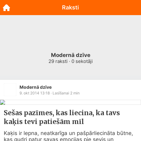
Raksti
Modernā dzīve
29
raksti ·
0
sekotāji
Modernā dzīve
9. okt 2014 13:18
· Lasīšanai
2
min
Sešas pazīmes, kas liecina, ka tavs
kaķis tevi patiešām mīl
Kaķis ir lepna, neatkarīga un pašpārliecināta būtne, 
kas gudri patur savas emocijas pie sevis un 