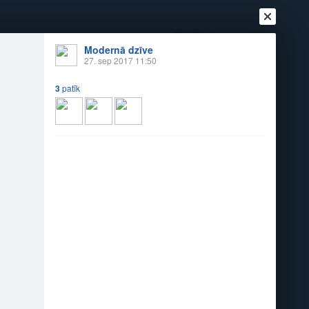
+29
°
Modernā dzīve
27. sep 2017 11:50
3
patīk
Ienākt
Reģistrēties
Vai ienāc ar
a
Draugi
Raksti
Vēstules