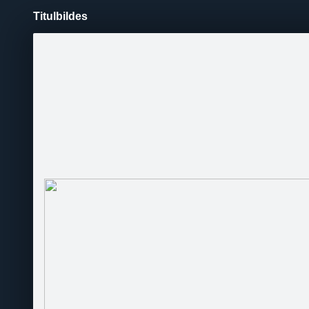
Titulbildes
Pāriet
uz
saturu
Šodien
Ziņas
Galerijas
S
Modernā dzīve
Oficiālā lapa
Sekot
Sākumlapa
Stilometrs