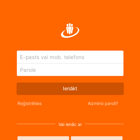
E-pasts vai mob. telefons
Parole
Ienākt
Reģistrēties
Aizmirsi paroli?
Vai ienāc ar