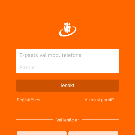
E-pasts vai mob. telefons
Parole
Ienākt
Reģistrēties
Aizmirsi paroli?
Vai ienāc ar