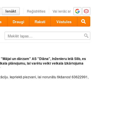
Ienākt
Reģistrēties
Vai ienāc ar
a
Draugi
Raksti
Vēstules
"Mājai un dārzam" AS "Diāna", Inženieru ielā 58b, es
ikala plānojumu, lai varētu veikt veikala izkārtojuma
?
zāciju. Iepriekš piezvani, lai norunātu tikšanos! 63622991,