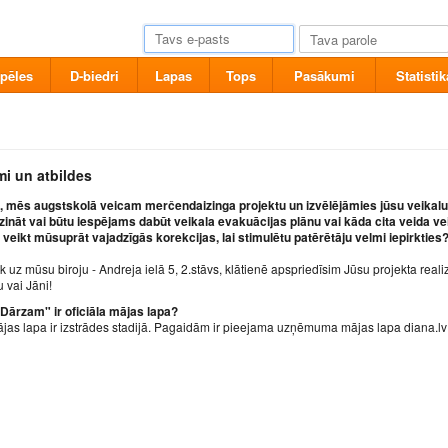
pēles
D-biedri
Lapas
Tops
Pasākumi
Statistik
mi un atbildes
i, mēs augstskolā veicam merčendaizinga projektu un izvēlējāmies jūsu veikalu 
zzināt vai būtu iespējams dabūt veikala evakuācijas plānu vai kāda cita veida ve
n veikt mūsuprāt vajadzīgās korekcijas, lai stimulētu patērētāju velmi iepirkties
k uz mūsu biroju - Andreja ielā 5, 2.stāvs, klātienē apspriedīsim Jūsu projekta reali
 vai Jāni!
 Dārzam" ir oficiāla mājas lapa?
jas lapa ir izstrādes stadijā. Pagaidām ir pieejama uzņēmuma mājas lapa diana.lv