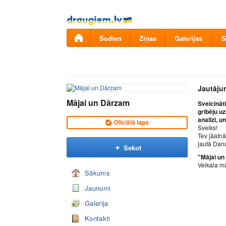
Pāriet
uz
saturu
Šodien
Ziņas
Galerijas
S
Jautāju
Mājai un Dārzam
Sveicināt
gribēju u
analīzi, u
Oficiālā lapa
Sveiks!
Tev jāatnā
jautā Danu
Sekot
"Mājai un
Veikala mā
Sākums
Jaunumi
Galerija
Kontakti