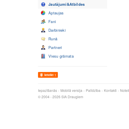
Jautājumi&Atbildes
Aptaujas
Fani
Darbinieki
Runā
Partneri
Viesu grāmata
Ieteikt
1
Iepazīšanās
Mobilā versija
Palīdzība
Kontakti
Notei
© 2004 - 2026 SIA Draugiem