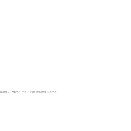
kumi
Privātums
Par mums
Darbs