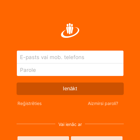
E-pasts vai mob. telefons
Parole
Ienākt
Reģistrēties
Aizmirsi paroli?
Vai ienāc ar