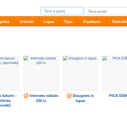
pēles
D-biedri
Lapas
Tops
Pasākumi
Statistik
 kalumi -
Interneta veikals
Draugiem.lv
PICA DIĀ
ptūras,
220.lv
lapas
inekļi