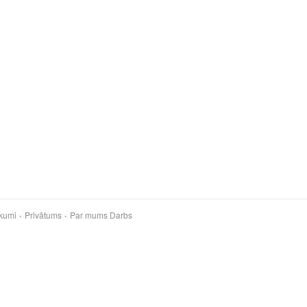
kumi
Privātums
Par mums
Darbs