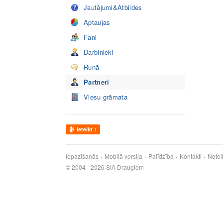
Jautājumi&Atbildes
Aptaujas
Fani
Darbinieki
Runā
Partneri
Viesu grāmata
Ieteikt
1
Iepazīšanās
Mobilā versija
Palīdzība
Kontakti
Notei
© 2004 - 2026 SIA Draugiem