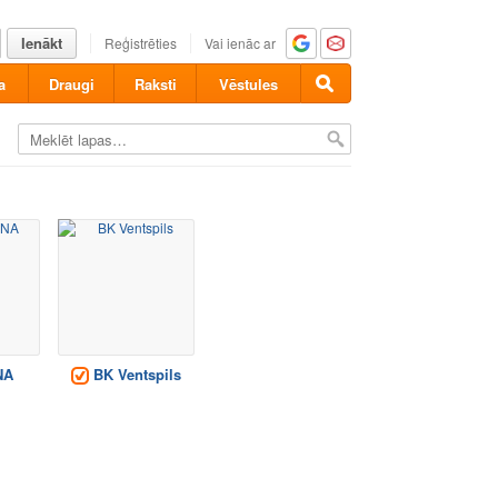
Ienākt
Reģistrēties
Vai ienāc ar
a
Draugi
Raksti
Vēstules
NA
BK Ventspils