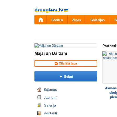
Pāriet
uz
saturu
Šodien
Ziņas
Galerijas
S
Partneri
Mājai un Dārzam
Oficiālā lapa
Sekot
Akmens
Sākums
skul
piem
Jaunumi
Galerija
Kontakti