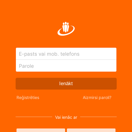
E-pasts vai mob. telefons
Parole
Ienākt
Reģistrēties
Aizmirsi paroli?
Vai ienāc ar