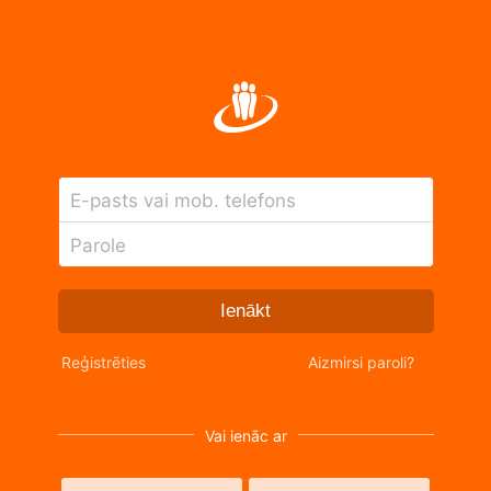
E-pasts vai mob. telefons
Parole
Ienākt
Reģistrēties
Aizmirsi paroli?
Vai ienāc ar