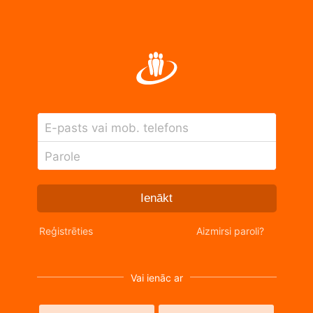
E-pasts vai mob. telefons
Parole
Ienākt
Reģistrēties
Aizmirsi paroli?
Vai ienāc ar