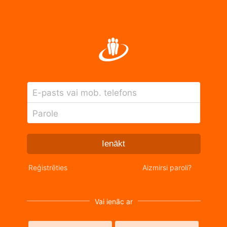
E-pasts vai mob. telefons
Parole
Ienākt
Reģistrēties
Aizmirsi paroli?
Vai ienāc ar