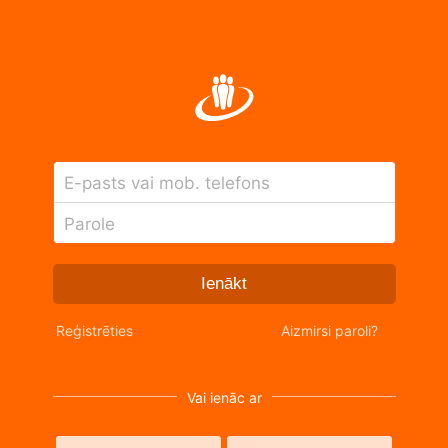
E-pasts vai mob. telefons
Parole
Ienākt
Reģistrēties
Aizmirsi paroli?
Vai ienāc ar