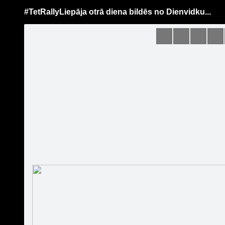
#TetRallyLiepāja otrā diena bildēs no Dienvidku...
Pāriet
uz
saturu
Šodien
Ziņas
Galerijas
S
Tet Rally Latvia
Oficiālā lapa
#TetRall