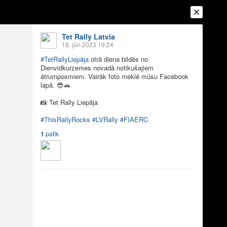
Tet Rally Latvia
18. jūn 2023 19:24
#TetRallyLiepāja
otrā diena bildēs no
Dienvidkurzemes novadā notikušajiem
ātrumposmiem. Vairāk foto meklē mūsu Facebook
lapā.
😎
🚗
📸
Tet Rally Liepāja
#ThisRallyRocks
#LVRally
#FIAERC
1
patīk
Ienākt
Reģistrēties
Vai ienāc ar
a
Draugi
Raksti
Vēstules
ēs no Dienvidku...
ātrumposmiem. Vairāk foto meklē mūsu Facebook