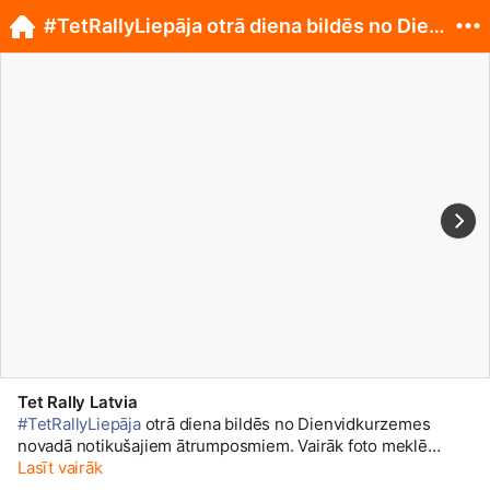
#TetRallyLiepāja otrā diena bildēs no Dienvidku...
Tet Rally Latvia
#TetRallyLiepāja
otrā diena bildēs no Dienvidkurzemes
novadā notikušajiem ātrumposmiem. Vairāk foto meklē
Lasīt vairāk
mūsu Facebook lapā. 😎🚗 📸 Tet Rally Liepāja
#ThisRallyRocks
#LVRally
#FIAERC