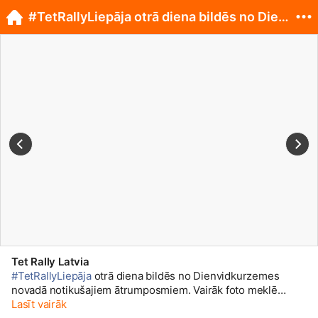
#TetRallyLiepāja otrā diena bildēs no Dienvidku...
Tet Rally Latvia
#TetRallyLiepāja
otrā diena bildēs no Dienvidkurzemes
novadā notikušajiem ātrumposmiem. Vairāk foto meklē
Lasīt vairāk
mūsu Facebook lapā. 😎🚗 📸 Tet Rally Liepāja