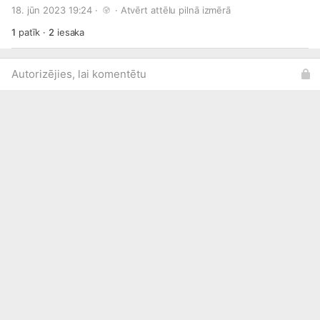
#ThisRallyRocks
#LVRally
#FIAERC
18. jūn 2023 19:24 · 
 · 
Atvērt attēlu pilnā izmērā
1
patīk
·
2
iesaka
Autorizējies, lai komentētu