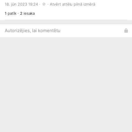
#ThisRallyRocks
#LVRally
#FIAERC
18. jūn 2023 19:24 · 
 · 
Atvērt attēlu pilnā izmērā
1
patīk
·
2
iesaka
Autorizējies, lai komentētu