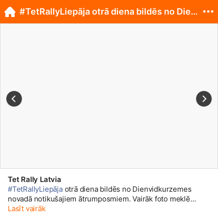
#TetRallyLiepāja otrā diena bildēs no Dienvidku...
Tet Rally Latvia
#TetRallyLiepāja
otrā diena bildēs no Dienvidkurzemes
novadā notikušajiem ātrumposmiem. Vairāk foto meklē
Lasīt vairāk
mūsu Facebook lapā. 😎🚗 📸 Tet Rally Liepāja