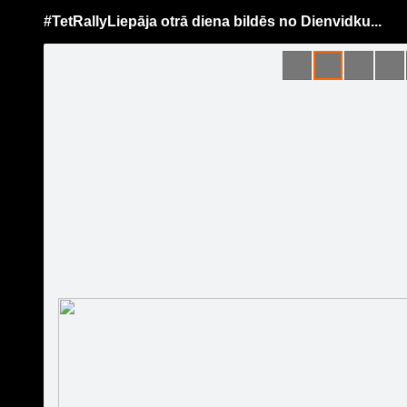
#TetRallyLiepāja otrā diena bildēs no Dienvidku...
Pāriet
uz
saturu
Šodien
Ziņas
Galerijas
S
Tet Rally Latvia
Oficiālā lapa
#TetRall