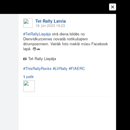
Tet Rally Latvia
18. jūn 2023 19:23
#TetRallyLiepāja
otrā diena bildēs no
Dienvidkurzemes novadā notikušajiem
ātrumposmiem. Vairāk foto meklē mūsu Facebook
lapā.
😎
🚗
📸
Tet Rally Liepāja
#ThisRallyRocks
#LVRally
#FIAERC
1
patīk
Ienākt
Reģistrēties
Vai ienāc ar
a
Draugi
Raksti
Vēstules
ēs no Dienvidku...
ātrumposmiem. Vairāk foto meklē mūsu Facebook