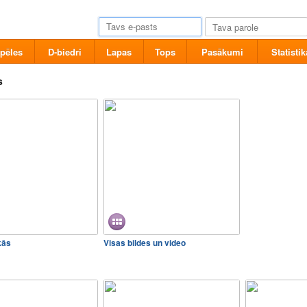
pēles
D-biedri
Lapas
Tops
Pasākumi
Statistik
s
kās
Visas bildes un video