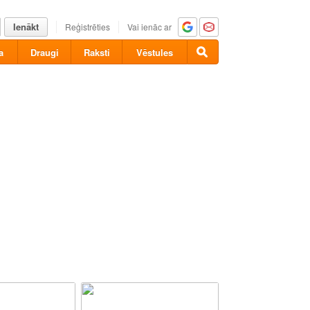
Ienākt
Reģistrēties
Vai ienāc ar
a
Draugi
Raksti
Vēstules