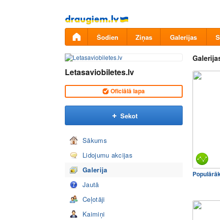
Pāriet
uz
saturu
Šodien
Ziņas
Galerijas
S
Galerija
Letasaviobiletes.lv
Oficiālā lapa
Sekot
Sākums
Lidojumu akcijas
Galerija
Populārā
Jautā
Ceļotāji
Kaimiņi