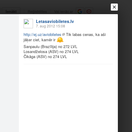
Ienākt
Reģistrēties
Vai ienāc ar
Letasaviobiletes.lv
a
Draugi
Raksti
Vēstules
7. aug 2012 15:08
http://ej.uz/aviobiletes
Tik labas cenas, ka aši
jāķer ciet, kamēr ir
2
Sanpaulu (Brazīlija) no 272 LVL
Losandželosa (ASV) no 274 LVL
Čikāga (ASV) no 274 LVL