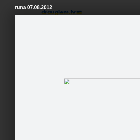
runa 07.08.2012
Pāriet
uz
saturu
Šodien
Ziņas
Galerijas
S
Letasaviobiletes.lv
Oficiālā lapa
http://ej
Sanpaulu
Sekot
Losandž
Čikāga (
Sākums
Lidojumu akcijas
Galerija
Jautā
Ceļotāji
Kaimiņi