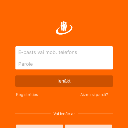
E-pasts vai mob. telefons
Parole
Ienākt
Reģistrēties
Aizmirsi paroli?
Vai ienāc ar