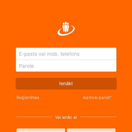
E-pasts vai mob. telefons
Parole
Ienākt
Reģistrēties
Aizmirsi paroli?
Vai ienāc ar