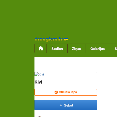
Pāriet
uz
saturu
Šodien
Ziņas
Galerijas
S
Kivi
Oficiālā lapa
Sekot