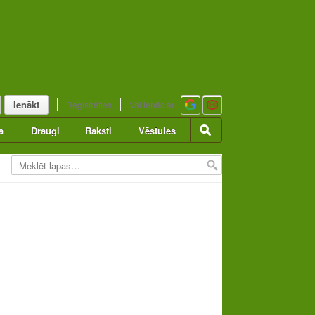
Ienākt
Reģistrēties
Vai ienāc ar
a
Draugi
Raksti
Vēstules