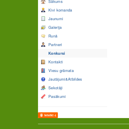
Sākums
Kivi komanda
Jaunumi
Galerija
Runā
Partneri
Konkursi
Kontakti
Viesu grāmata
Jautājumi&Atbildes
Sekotāji
Pasākumi
Ieteikt
4