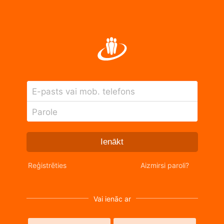
E-pasts vai mob. telefons
Parole
Ienākt
Reģistrēties
Aizmirsi paroli?
Vai ienāc ar