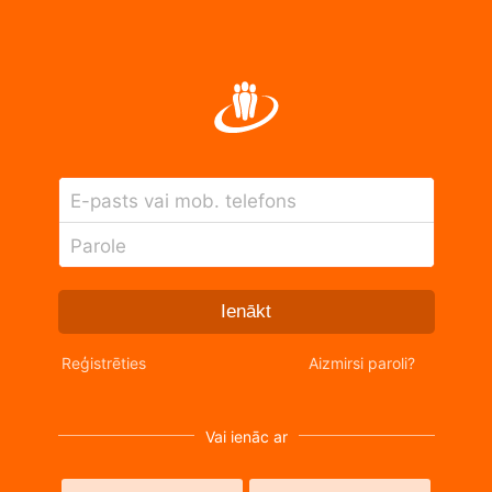
E-pasts vai mob. telefons
Parole
Ienākt
Reģistrēties
Aizmirsi paroli?
Vai ienāc ar