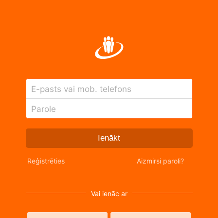
E-pasts vai mob. telefons
Parole
Ienākt
Reģistrēties
Aizmirsi paroli?
Vai ienāc ar