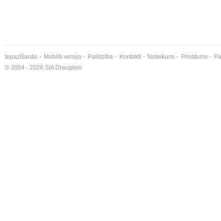
Iepazīšanās
Mobilā versija
Palīdzība
Kontakti
Noteikumi
Privātums
Pa
© 2004 - 2026 SIA Draugiem