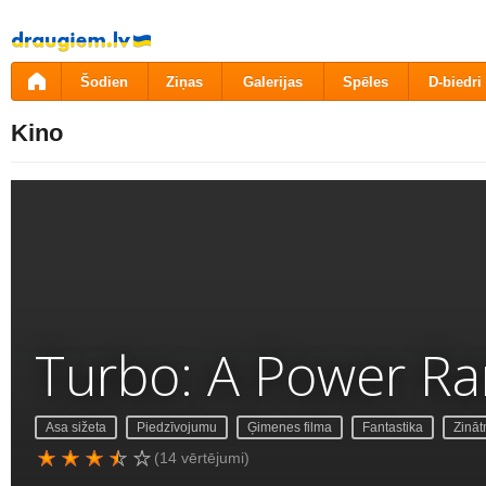
Pāriet
uz
saturu
Šodien
Ziņas
Galerijas
Spēles
D-biedri
Kino
Turbo: A Power Ra
Asa sižeta
Piedzīvojumu
Ģimenes filma
Fantastika
Zināt
(14 vērtējumi)