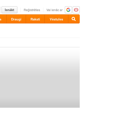
Ienākt
Reģistrēties
Vai ienāc ar
a
Draugi
Raksti
Vēstules