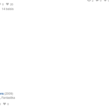
2
0
0
20
14 balsis
ers
(2009)
,
Fantastika
0
0