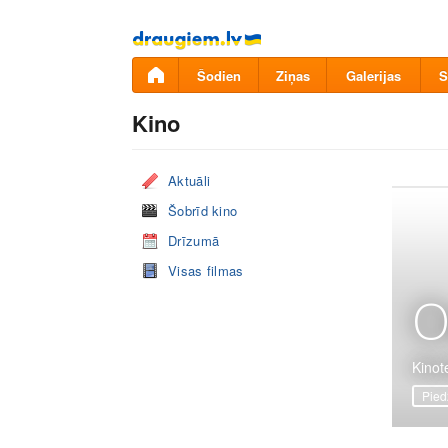
Pāriet
uz
saturu
Šodien
Ziņas
Galerijas
S
Kino
Aktuāli
Šobrīd kino
Drīzumā
Visas filmas
O
Kinote
Pied