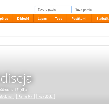
pēles
D-biedri
Lapas
Tops
Pasākumi
Statistik
diseja
ātros no 17. jūlija
zīvojumu
Fantastika
Asa sižeta