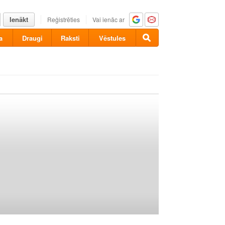
Ienākt
Reģistrēties
Vai ienāc ar
a
Draugi
Raksti
Vēstules