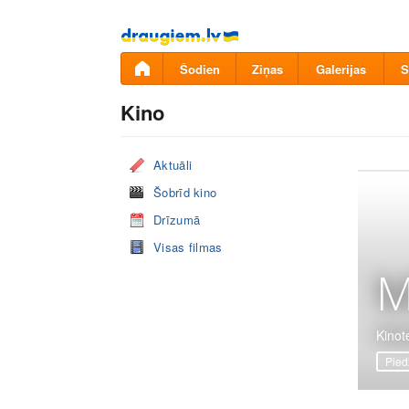
Pāriet
uz
saturu
Šodien
Ziņas
Galerijas
S
Kino
Aktuāli
Šobrīd kino
Drīzumā
Visas filmas
M
Kinote
Pied