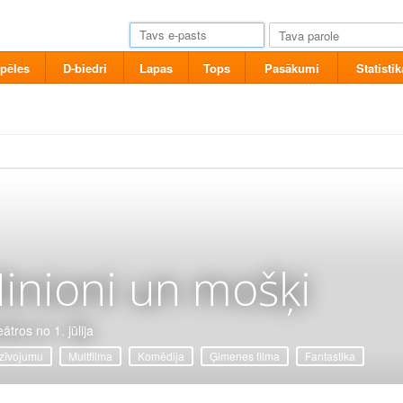
pēles
D-biedri
Lapas
Tops
Pasākumi
Statistik
inioni un mošķi
ātros no 1. jūlija
zīvojumu
Multfilma
Komēdija
Ģimenes filma
Fantastika