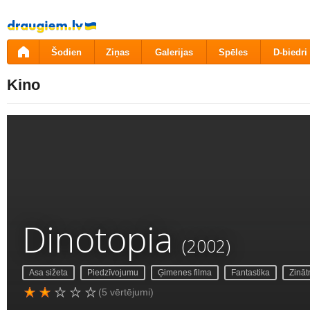
Pāriet
uz
saturu
Šodien
Ziņas
Galerijas
Spēles
D-biedri
Kino
Dinotopia
(2002)
Asa sižeta
Piedzīvojumu
Ģimenes filma
Fantastika
Zināt
(5 vērtējumi)