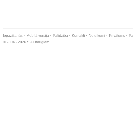
Iepazīšanās
Mobilā versija
Palīdzība
Kontakti
Noteikumi
Privātums
Pa
© 2004 - 2026 SIA Draugiem