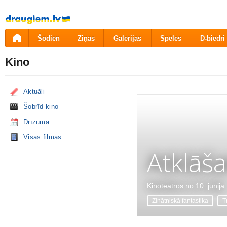
Pāriet
uz
saturu
Šodien
Ziņas
Galerijas
Spēles
D-biedri
Kino
Aktuāli
Šobrīd kino
Drīzumā
Visas filmas
Atklāš
Kinoteātros no 10. jūnija
Zinātniskā fantastika
Tr