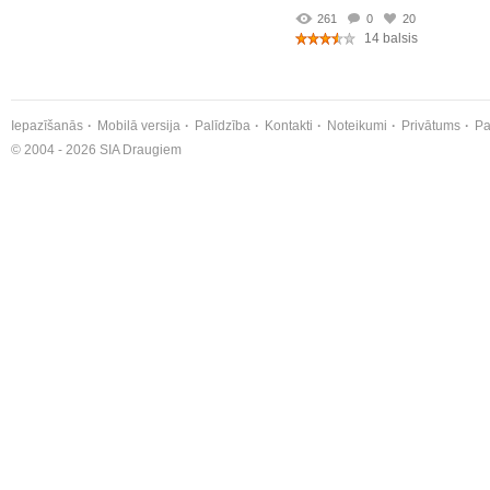
261
0
20
14 balsis
Iepazīšanās
Mobilā versija
Palīdzība
Kontakti
Noteikumi
Privātums
Pa
© 2004 - 2026 SIA Draugiem