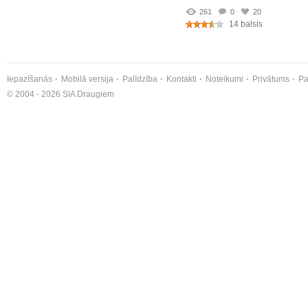
261
0
20
14 balsis
Iepazīšanās
Mobilā versija
Palīdzība
Kontakti
Noteikumi
Privātums
Pa
© 2004 - 2026 SIA Draugiem