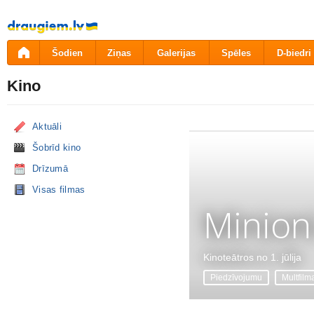
Pāriet
uz
saturu
Šodien
Ziņas
Galerijas
Spēles
D-biedri
Kino
Aktuāli
Šobrīd kino
Drīzumā
Visas filmas
Minion
Kinoteātros no 1. jūlija
Piedzīvojumu
Multfilm