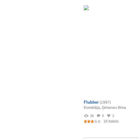
Flubber
(1997)
Komēdija
,
Ģimenes filma
26
0
2
16 balsis