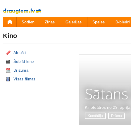
Pāriet
uz
saturu
Šodien
Ziņas
Galerijas
Spēles
D-biedri
Kino
Aktuāli
Šobrīd kino
Drīzumā
Visas filmas
Sātans
Kinoteātros no 29. aprīļa
Komēdija
Drāma