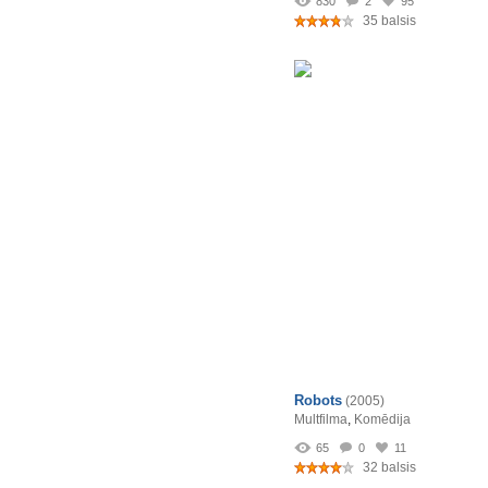
830
2
95
35 balsis
Robots
(2005)
Multfilma
,
Komēdija
65
0
11
32 balsis