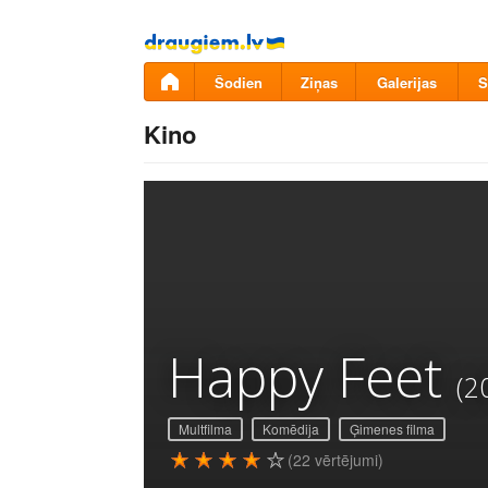
Pāriet
uz
saturu
Šodien
Ziņas
Galerijas
S
Kino
Happy Feet
(2
Multfilma
Komēdija
Ģimenes filma
(22 vērtējumi)