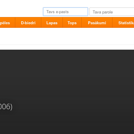
pēles
D-biedri
Lapas
Tops
Pasākumi
Statistik
006)