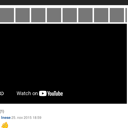
(1)
Inese
25. nov 2015 18:59