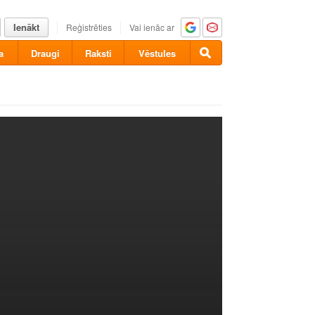
Ienākt
Reģistrēties
Vai ienāc ar
a
Draugi
Raksti
Vēstules