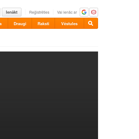
Ienākt
Reģistrēties
Vai ienāc ar
a
Draugi
Raksti
Vēstules