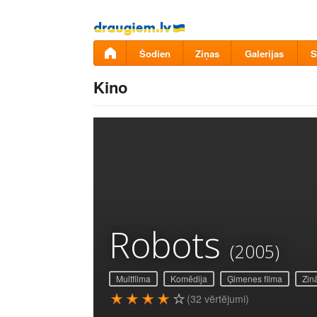
Pāriet
uz
saturu
Šodien
Ziņas
Galerijas
S
Kino
Robots
(2005)
Multfilma
Komēdija
Ģimenes filma
Zinā
(32 vērtējumi)