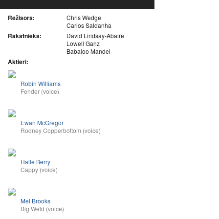
Režisors:
Chris Wedge
Carlos Saldanha
Rakstnieks:
David Lindsay-Abaire
Lowell Ganz
Babaloo Mandel
Aktieri:
Robin Williams
Fender (voice)
Ewan McGregor
Rodney Copperbottom (voice)
Halle Berry
Cappy (voice)
Mel Brooks
Big Weld (voice)