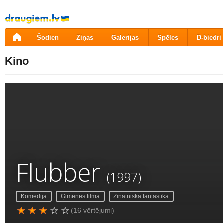
Pāriet
uz
saturu
Šodien
Ziņas
Galerijas
Spēles
D-biedri
Kino
Flubber
(1997)
Komēdija
Ģimenes filma
Zinātniskā fantastika
(16 vērtējumi)