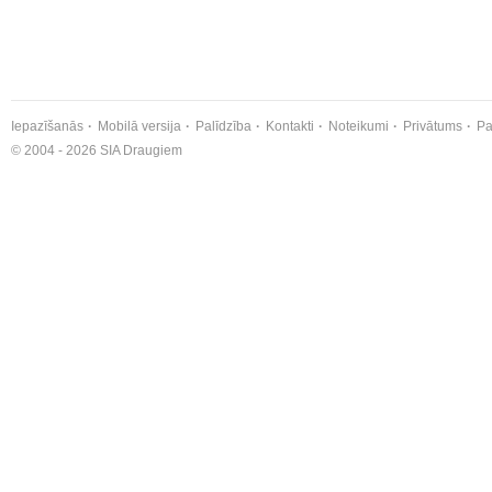
Iepazīšanās
Mobilā versija
Palīdzība
Kontakti
Noteikumi
Privātums
Pa
© 2004 - 2026 SIA Draugiem