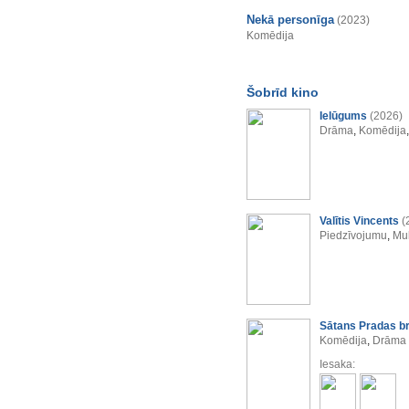
Nekā personīga
(2023)
Komēdija
Šobrīd kino
Ielūgums
(2026)
Drāma
,
Komēdija
Valītis Vincents
(
Piedzīvojumu
,
Mul
Sātans Pradas b
Komēdija
,
Drāma
Iesaka: