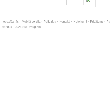
Iepazīšanās
Mobilā versija
Palīdzība
Kontakti
Noteikumi
Privātums
Pa
© 2004 - 2026 SIA Draugiem