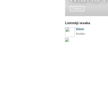
Trilleris
Lietotāji iesaka
Dāvis
Iesaka: