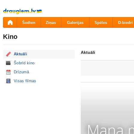
Pāriet
uz
saturu
Šodien
Ziņas
Galerijas
Spēles
D-biedri
Kino
Aktuāli
Aktuāli
Šobrīd kino
Drīzumā
Visas filmas
Mana m