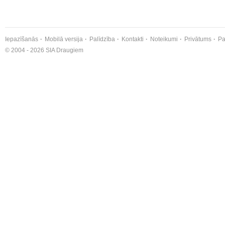
Iepazīšanās
Mobilā versija
Palīdzība
Kontakti
Noteikumi
Privātums
Pa
© 2004 - 2026 SIA Draugiem