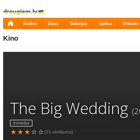
Pāriet
uz
saturu
Šodien
Ziņas
Galerijas
Spēles
D-biedri
Kino
The Big Wedding
(2
Komēdija
(21 vērtējums)