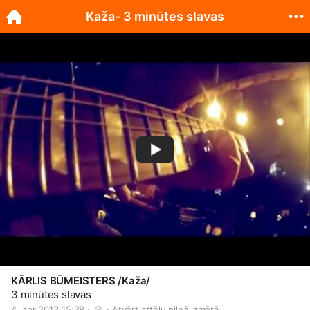
Kaža- 3 minūtes slavas
KĀRLIS BŪMEISTERS /Kaža/
3 minūtes slavas
4. apr 2013 15:38 · 
 · 
Atvērt attēlu pilnā izmērā