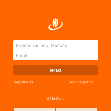
E-pasts vai mob. telefons
Parole
Ienākt
Reģistrēties
Aizmirsi paroli?
Vai ienāc ar