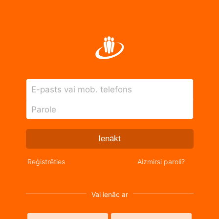
E-pasts vai mob. telefons
Parole
Ienākt
Reģistrēties
Aizmirsi paroli?
Vai ienāc ar