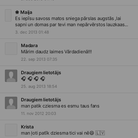
❀ Maija
Es iepīsu savoss matos sniega pārslas augstās ,lai
sapni un domas par tevi man nepārvērstos lauzkaas...
3. dec 2013 01:48
Madara
Mārim daudz laimes Vārdadienā!!!
22. sep 2013 07:35
Draugiem lietotājs
🎧
🎧
🎧
🎧
25. aug 2013 18:54
Draugiem lietotājs
man patik cziesma es esmu taus fans
11. nov 2012 20:03
Krista
man ļoti patīk dziesma tici vai nē
😄
🇱🇻