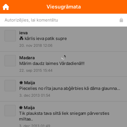
Viesugrāmata
Autorizējies, lai komentētu
ieva
💑
kārlis ieva patik supre
20. nov 2018 12:06
Madara
Mārim daudz laimes Vārdadienā!!!
22. sep 2015 15:44
❀ Maija
Piecelies no rīta jauna abģērbies kā dāma glaunna...
3. dec 2013 01:54
❀ Maija
Tik plauksta tava siltā liek sniegam pārversties
miltaa..
3. dec 2013 01:49