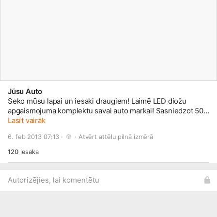
Jūsu Auto
Seko mūsu lapai un iesaki draugiem! Laimē LED diožu
apgaismojuma komplektu savai auto markai! Sasniedzot 500
sekotājus izlozēsim pirmo LED apgaismojuma komplektu!
Lasīt vairāk
Izlozes uzvarētājs var izvēlēties kādas markas automobīlim
6. feb 2013 07:13 · 
 · 
Atvērt attēlu pilnā izmērā
vēlas LED apgaismojumu!
120
iesaka
Autorizējies, lai komentētu