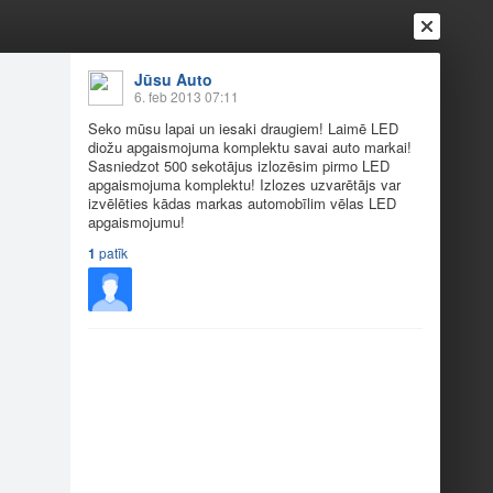
Jūsu Auto
6. feb 2013 07:11
Seko mūsu lapai un iesaki draugiem! Laimē LED
diožu apgaismojuma komplektu savai auto markai!
Sasniedzot 500 sekotājus izlozēsim pirmo LED
apgaismojuma komplektu! Izlozes uzvarētājs var
izvēlēties kādas markas automobīlim vēlas LED
apgaismojumu!
Ienākt
Reģistrēties
Vai ienāc ar
1
patīk
a
Draugi
Raksti
Vēstules
go!