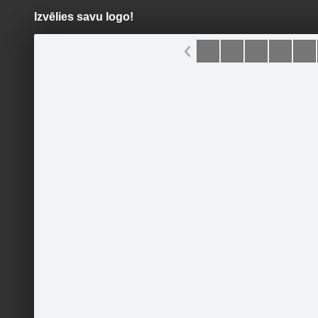
Izvēlies savu logo!
Pāriet
uz
saturu
Šodien
Ziņas
Galerijas
S
Jūsu Auto
Oficiālā lapa
Sekot