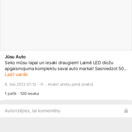
Jūsu Auto
Seko mūsu lapai un iesaki draugiem! Laimē LED diožu
apgaismojuma komplektu savai auto markai! Sasniedzot 500
sekotājus izlozēsim pirmo LED apgaismojuma komplektu!
Lasīt vairāk
Izlozes uzvarētājs var izvēlēties kādas markas automobīlim
6. feb 2013 07:13 · 
 · 
Atvērt attēlu pilnā izmērā
vēlas LED apgaismojumu!
1
patīk
·
120
iesaka
Autorizējies, lai komentētu