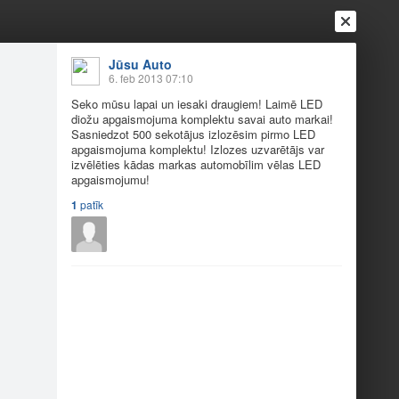
Jūsu Auto
6. feb 2013 07:10
Seko mūsu lapai un iesaki draugiem! Laimē LED
diožu apgaismojuma komplektu savai auto markai!
Sasniedzot 500 sekotājus izlozēsim pirmo LED
apgaismojuma komplektu! Izlozes uzvarētājs var
izvēlēties kādas markas automobīlim vēlas LED
apgaismojumu!
Ienākt
Reģistrēties
Vai ienāc ar
1
patīk
a
Draugi
Raksti
Vēstules
go!