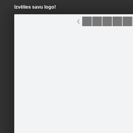
Izvēlies savu logo!
Pāriet
uz
saturu
Šodien
Ziņas
Galerijas
S
Jūsu Auto
Oficiālā lapa
Sekot