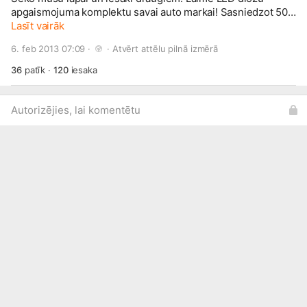
apgaismojuma komplektu savai auto markai! Sasniedzot 500
sekotājus izlozēsim pirmo LED apgaismojuma komplektu!
Lasīt vairāk
Izlozes uzvarētājs var izvēlēties kādas markas automobīlim
6. feb 2013 07:09 · 
 · 
Atvērt attēlu pilnā izmērā
vēlas LED apgaismojumu!
36
patīk
·
120
iesaka
Autorizējies, lai komentētu