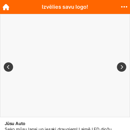
Izvēlies savu logo!
Jūsu Auto
Seko mūsu lapai un iesaki draugiem! Laimē LED diožu